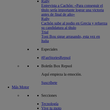
Rally
Entrevista a Cachón: «Para conseguir el
título sería importante lograr una victoria
antes de final de año»
Rally
Cachón sube al podio en Grecia y refuerza
su candidatura al título
Trial
Toni Bou sigue arrasando, esta vez en
Italia
Especiales
#FanStoriesRepsol
Boletín
Box Repsol
Aquí empieza la emoción.
Suscríbete
Más Motor
Secciones
Tecnología
Vive tu moto