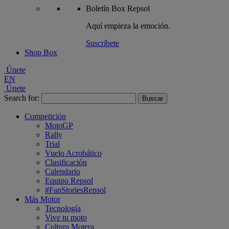
Boletín
Box Repsol
Aquí empieza la emoción.
Suscríbete
Shop Box
Únete
EN
Únete
Search for:
Competición
MotoGP
Rally
Trial
Vuelo Acrobático
Clasificación
Calendario
Equipo Repsol
#FanStoriesRepsol
Más Motor
Tecnología
Vive tu moto
Cultura Motera