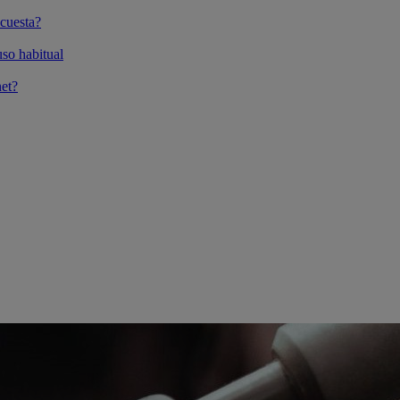
cuesta?
so habitual
et?