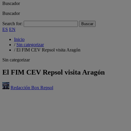
Buscador
Buscador
Search for:
ES
EN
Inicio
/
Sin categorizar
/
El FIM CEV Repsol visita Aragón
Sin categorizar
El FIM CEV Repsol visita Aragón
Redacción Box Repsol