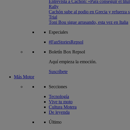
Entrevista a Cachón: «Para conseguir el títul
Rally
Cachón sube al podio en Grecia y refuerza su
Trial
Toni Bou sigue arrasando, esta vez en Italia
Especiales
#FanStoriesRepsol
Boletín
Box Repsol
Aquí empieza la emoción.
Suscríbete
Más Motor
Secciones
Tecnología
Vive tu moto
Cultura Motera
De leyenda
Último