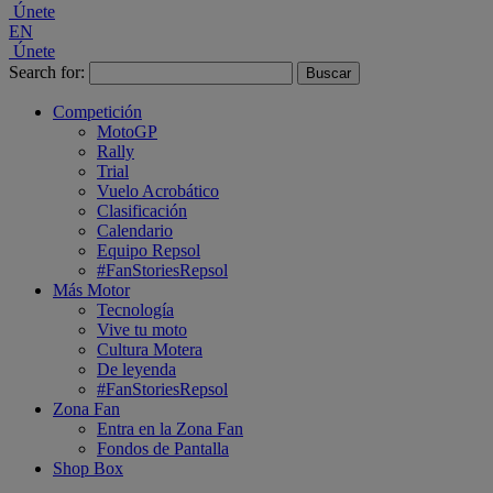
Únete
EN
Únete
Search for:
Competición
MotoGP
Rally
Trial
Vuelo Acrobático
Clasificación
Calendario
Equipo Repsol
#FanStoriesRepsol
Más Motor
Tecnología
Vive tu moto
Cultura Motera
De leyenda
#FanStoriesRepsol
Zona Fan
Entra en la Zona Fan
Fondos de Pantalla
Shop Box