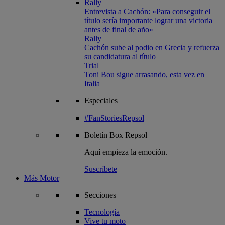
Rally
Entrevista a Cachón: «Para conseguir el
título sería importante lograr una victoria
antes de final de año»
Rally
Cachón sube al podio en Grecia y refuerza
su candidatura al título
Trial
Toni Bou sigue arrasando, esta vez en
Italia
Especiales
#FanStoriesRepsol
Boletín
Box Repsol
Aquí empieza la emoción.
Suscríbete
Más Motor
Secciones
Tecnología
Vive tu moto