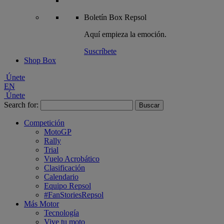
Boletín
Box Repsol
Aquí empieza la emoción.
Suscríbete
Shop Box
Únete
EN
Únete
Search for:
Competición
MotoGP
Rally
Trial
Vuelo Acrobático
Clasificación
Calendario
Equipo Repsol
#FanStoriesRepsol
Más Motor
Tecnología
Vive tu moto