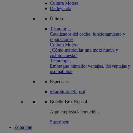
Cultura Motera
De leyenda
Último
Tecnologia
Catalizador del coche: funcionamiento y
reparaciones
Cultura Motera
¿Cómo matricular una moto nueva y
cuánto cuesta?
Tecnologia
Embrague húmedo: ventajas, desventajas y
uso habitual
Especiales
#FanStoriesRepsol
Boletín
Box Repsol
Aquí empieza la emoción.
Suscríbete
Zona Fan