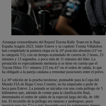
Arranque extraordinario del Repsol Toyota Rally Team en la Baja
España Aragón 2023. Isidre Esteve y su copiloto Txema Villalobos
han completado la primera etapa en la 16ª posición absoluta (11ª en
la categoría T1), con un tiempo acumulado de carrera de 2 horas, 23
minutos y 13 segundos, a poco más de 11 minutos del líder. La
prestación es especialmente meritoria si se tiene en cuenta que el
Toyota Hilux T1+ número 215 era 41º en el orden de salida, lo que
ha obligado a la pareja catalana a remontar posiciones entre el polvo.
La 39ª edición de la prueba turolense, puntuable para la Copa del
Mundo FIA de Bajas Cross Country, no ha empezado a pedir de
boca para Esteve. La jornada se iniciaba con una corta prólogo de 5
kilómetros que, además de contar para la clasificación final,
determinaba el orden de salida de la especial larga del día, de 180
km. El recorrido de la prólogo era sinuoso y pedregoso, poco
propicio para los T1+ y más favorable para los todoterreno ligeros