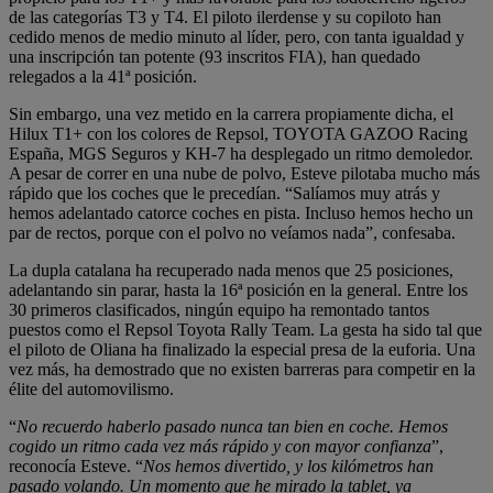
de las categorías T3 y T4. El piloto ilerdense y su copiloto han
cedido menos de medio minuto al líder, pero, con tanta igualdad y
una inscripción tan potente (93 inscritos FIA), han quedado
relegados a la 41ª posición.
Sin embargo, una vez metido en la carrera propiamente dicha, el
Hilux T1+ con los colores de Repsol, TOYOTA GAZOO Racing
España, MGS Seguros y KH-7 ha desplegado un ritmo demoledor.
A pesar de correr en una nube de polvo, Esteve pilotaba mucho más
rápido que los coches que le precedían. “Salíamos muy atrás y
hemos adelantado catorce coches en pista. Incluso hemos hecho un
par de rectos, porque con el polvo no veíamos nada”, confesaba.
La dupla catalana ha recuperado nada menos que 25 posiciones,
adelantando sin parar, hasta la 16ª posición en la general. Entre los
30 primeros clasificados, ningún equipo ha remontado tantos
puestos como el Repsol Toyota Rally Team. La gesta ha sido tal que
el piloto de Oliana ha finalizado la especial presa de la euforia. Una
vez más, ha demostrado que no existen barreras para competir en la
élite del automovilismo.
“
No recuerdo haberlo pasado nunca tan bien en coche. Hemos
cogido un ritmo cada vez más rápido y con mayor confianza
”,
reconocía Esteve. “
Nos hemos divertido, y los kilómetros han
pasado volando. Un momento que he mirado la tablet, ya