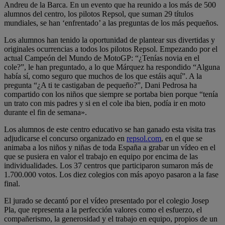
Andreu de la Barca. En un evento que ha reunido a los más de 500
alumnos del centro, los pilotos Repsol, que suman 29 títulos
mundiales, se han ‘enfrentado’ a las preguntas de los más pequeños.
Los alumnos han tenido la oportunidad de plantear sus divertidas y
originales ocurrencias a todos los pilotos Repsol. Empezando por el
actual Campeón del Mundo de MotoGP: “¿Tenías novia en el
cole?”, le han preguntado, a lo que Márquez ha respondido “Alguna
había sí, como seguro que muchos de los que estáis aquí”. A la
pregunta “¿A ti te castigaban de pequeño?”, Dani Pedrosa ha
compartido con los niños que siempre se portaba bien porque “tenía
un trato con mis padres y si en el cole iba bien, podía ir en moto
durante el fin de semana».
Los alumnos de este centro educativo se han ganado esta visita tras
adjudicarse el concurso organizado en
repsol.com
, en el que se
animaba a los niños y niñas de toda España a grabar un vídeo en el
que se pusiera en valor el trabajo en equipo por encima de las
individualidades. Los 37 centros que participaron sumaron más de
1.700.000 votos. Los diez colegios con más apoyo pasaron a la fase
final.
El jurado se decantó por el vídeo presentado por el colegio Josep
Pla, que representa a la perfección valores como el esfuerzo, el
compañerismo, la generosidad y el trabajo en equipo, propios de un