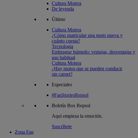
Cultura Motera
De leyenda
Último
Cultura Motera
¿Cómo matricular una moto nueva y
cuánto cuesta?
Tecnologia
Embrague húmedo: ventajas, desventajas y
uso habitual
Cultura Motera
¿Hay motos que se pueden conducir
sin carnet?
Especiales
#FanStoriesRepsol
Boletín
Box Repsol
Aquí empieza la emoción.
Suscríbete
Zona Fan