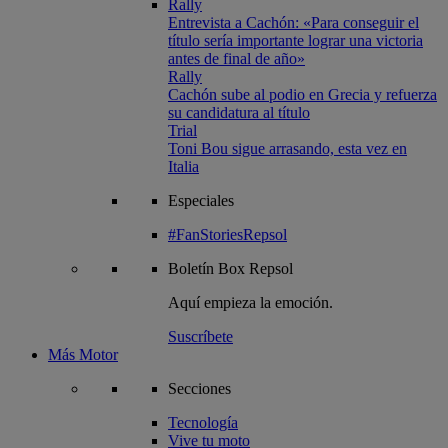
Rally
Entrevista a Cachón: «Para conseguir el
título sería importante lograr una victoria
antes de final de año»
Rally
Cachón sube al podio en Grecia y refuerza
su candidatura al título
Trial
Toni Bou sigue arrasando, esta vez en
Italia
Especiales
#FanStoriesRepsol
Boletín
Box Repsol
Aquí empieza la emoción.
Suscríbete
Más Motor
Secciones
Tecnología
Vive tu moto