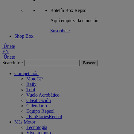
Boletín
Box Repsol
Aquí empieza la emoción.
Suscríbete
Shop Box
Únete
EN
Únete
Search for:
Competición
MotoGP
Rally
Trial
Vuelo Acrobático
Clasificación
Calendario
Equipo Repsol
#FanStoriesRepsol
Más Motor
Tecnología
Vive tu moto