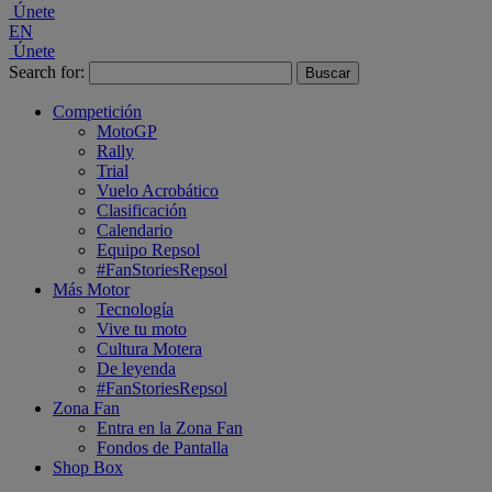
Únete
EN
Únete
Search for:
Competición
MotoGP
Rally
Trial
Vuelo Acrobático
Clasificación
Calendario
Equipo Repsol
#FanStoriesRepsol
Más Motor
Tecnología
Vive tu moto
Cultura Motera
De leyenda
#FanStoriesRepsol
Zona Fan
Entra en la Zona Fan
Fondos de Pantalla
Shop Box