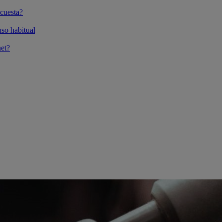
cuesta?
so habitual
et?