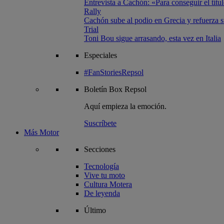
Entrevista a Cachón: «Para conseguir el títul
Rally
Cachón sube al podio en Grecia y refuerza su
Trial
Toni Bou sigue arrasando, esta vez en Italia
Especiales
#FanStoriesRepsol
Boletín
Box Repsol
Aquí empieza la emoción.
Suscríbete
Más Motor
Secciones
Tecnología
Vive tu moto
Cultura Motera
De leyenda
Último