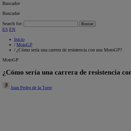
Buscador
Buscador
Search for:
ES
EN
Inicio
/
MotoGP
/
¿Cómo sería una carrera de resistencia con una MotoGP?
MotoGP
¿Cómo sería una carrera de resistencia 
Juan Pedro de la Torre