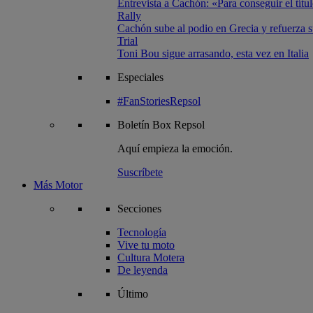
Entrevista a Cachón: «Para conseguir el títul
Rally
Cachón sube al podio en Grecia y refuerza su
Trial
Toni Bou sigue arrasando, esta vez en Italia
Especiales
#FanStoriesRepsol
Boletín
Box Repsol
Aquí empieza la emoción.
Suscríbete
Más Motor
Secciones
Tecnología
Vive tu moto
Cultura Motera
De leyenda
Último