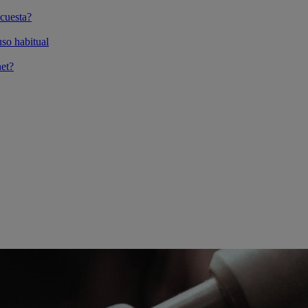
cuesta?
so habitual
et?