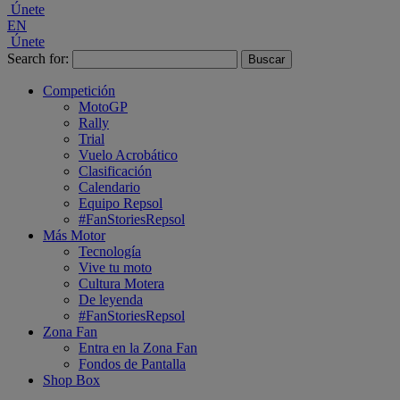
Únete
EN
Únete
Search for:
Competición
MotoGP
Rally
Trial
Vuelo Acrobático
Clasificación
Calendario
Equipo Repsol
#FanStoriesRepsol
Más Motor
Tecnología
Vive tu moto
Cultura Motera
De leyenda
#FanStoriesRepsol
Zona Fan
Entra en la Zona Fan
Fondos de Pantalla
Shop Box