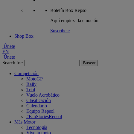
Boletín
Box Repsol
Aquí empieza la emoción.
Suscríbete
Shop Box
Únete
EN
Únete
Search for:
Competición
MotoGP
Rally
Trial
Vuelo Acrobático
Clasificación
Calendario
Equipo Repsol
#FanStoriesRepsol
Más Motor
Tecnología
Vive tu moto