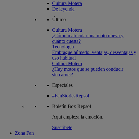
Cultura Motera
De leyenda
Último
Cultura Motera
¿Cómo matricular una moto nueva y
cuánto cuesta?
Tecnologia
Embrague húmedo: ventajas, desventajas y
uso habitual
Cultura Motera
¿Hay motos que se pueden conducir
sin carnet?
Especiales
#FanStoriesRepsol
Boletín
Box Repsol
Aquí empieza la emoción.
Suscríbete
Zona Fan