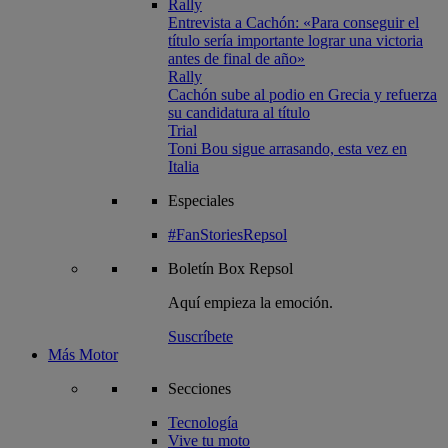
Rally
Entrevista a Cachón: «Para conseguir el
título sería importante lograr una victoria
antes de final de año»
Rally
Cachón sube al podio en Grecia y refuerza
su candidatura al título
Trial
Toni Bou sigue arrasando, esta vez en
Italia
Especiales
#FanStoriesRepsol
Boletín
Box Repsol
Aquí empieza la emoción.
Suscríbete
Más Motor
Secciones
Tecnología
Vive tu moto