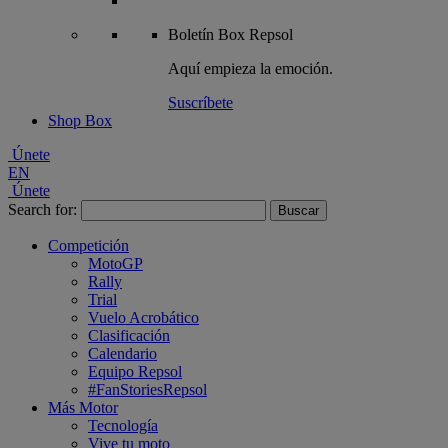
Boletín
Box Repsol
Aquí empieza la emoción.
Suscríbete
Shop Box
Únete
EN
Únete
Search for:
Competición
MotoGP
Rally
Trial
Vuelo Acrobático
Clasificación
Calendario
Equipo Repsol
#FanStoriesRepsol
Más Motor
Tecnología
Vive tu moto