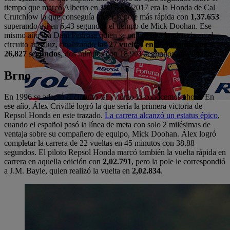
tiempo que marcó Alberto en 1995. En 2017 era la Honda de Cal
Crutchlow la que conseguía hacer la pole más rápida con
1,37.653
superando así en 6,43 segundos el tiempo de Mick Doohan. Ese
mismo año era Dani Pedrosa quien se embolsaba la victoria en el
circuito andaluz, finalizando
las 27 vueltas en 45 minutos con
26,827 segundos
, dos minutos con 18,901 segundos más rápido.
Brno
En 1996 se adaptó el circuito tal y como lo conocemos ahora. En
ese año, Álex Crivillé logró la que sería la primera victoria de
Repsol Honda en este trazado.
La carrera alcanzó un estatus épico
,
cuando el español pasó la línea de meta con solo 2 milésimas de
ventaja sobre su compañero de equipo, Mick Doohan. Álex logró
completar la carrera de 22 vueltas en 45 minutos con 38.88
segundos. El piloto Repsol Honda marcó también la vuelta rápida en
carrera en aquella edición con
2,02.791
, pero la pole le correspondió
a J.M. Bayle, quien realizó la vuelta en
2,02.834
.