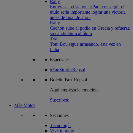
Rally
Entrevista a Cachón: «Para conseguir el
título sería importante lograr una victoria
antes de final de año»
Rally
Cachón sube al podio en Grecia y refuerza
su candidatura al título
Trial
Toni Bou sigue arrasando, esta vez en
Italia
Especiales
#FanStoriesRepsol
Boletín
Box Repsol
Aquí empieza la emoción.
Suscríbete
Más Motor
Secciones
Tecnología
Vive tu moto