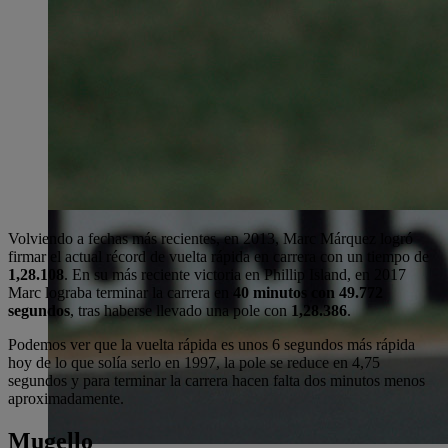
Volviendo a fechas más recientes, en 2013, Marc Márquez logró
firmar el actual récord de vuelta rápida en carrera con un tiempo de
1,28.108
. En su más reciente victoria en Phillip Island, en 2017
Marc lograba terminar la carrera en
40 minutos con 49.772
segundos
, tras haberse llevado una pole con
1,28.386
.
Podemos ver que la vuelta rápida es unos 6 segundos más rápida
hoy de lo que solía serlo en 1997, la pole se reduce en 4,75
segundos y para terminar la carrera hacen falta dos minutos menos
aproximadamente.
Mugello