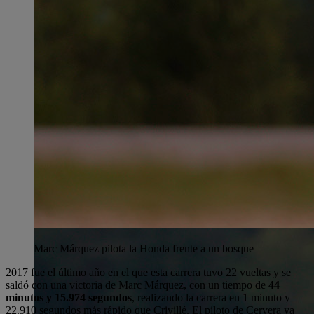
Marc Márquez pilota la Honda frente a un bosque
2017 fue el último año en el que esta carrera tuvo 22 vueltas y se
saldó con una victoria de Marc Márquez, con un tiempo de
44
minutos y 15.974 segundos
, realizando la carrera en 1 minuto y
22.910 segundos más rápido que Crivillé. El piloto de Cervera ya