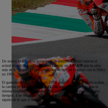
De nuevo Marc, en su temporada de estreno, lograba marcar el
actual récord de vuelta rápida en carrera, un
1,47.639
que lo sitúa
más de 6,7 segundos por debajo del tiempo de Doohan con la 500cc
en 1995.
El ganador del GP de Italia en 2018, Jorge Lorenzo, lograba acabar
la carrera en
41 minutos con 43.230
segundos, teniendo esta la
misma longitud de
23 vueltas
que solía tener en la era de los dos
tiempos. Este resultado es 2 minutos con 37.560 segundos más
rápido de lo que el tiempo invertido por Mick.