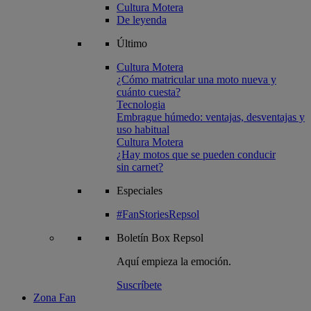
Cultura Motera
De leyenda
Último
Cultura Motera
¿Cómo matricular una moto nueva y
cuánto cuesta?
Tecnologia
Embrague húmedo: ventajas, desventajas y
uso habitual
Cultura Motera
¿Hay motos que se pueden conducir
sin carnet?
Especiales
#FanStoriesRepsol
Boletín
Box Repsol
Aquí empieza la emoción.
Suscríbete
Zona Fan