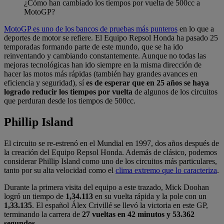
¿Cómo han cambiado los tiempos por vuelta de 500cc a
MotoGP?
MotoGP es uno de los bancos de pruebas más punteros
en lo que a
deportes de motor se refiere. El Equipo Repsol Honda ha pasado 25
temporadas formando parte de este mundo, que se ha ido
reinventando y cambiando constantemente. Aunque no todas las
mejoras tecnológicas han ido siempre en la misma dirección de
hacer las motos más rápidas (también hay grandes avances en
eficiencia y seguridad), sí
es de esperar que en 25 años se haya
logrado reducir los tiempos por vuelta
de algunos de los circuitos
que perduran desde los tiempos de 500cc.
Phillip Island
El circuito se re-estrenó en el Mundial en 1997, dos años después de
la creación del Equipo Repsol Honda. Además de clásico, podemos
considerar Phillip Island como uno de los circuitos más particulares,
tanto por su alta velocidad como el
clima extremo que lo caracteriza
.
Durante la primera visita del equipo a este trazado, Mick Doohan
logró un tiempo de
1,34.113
en su vuelta rápida y la pole con un
1,33.135
. El español Álex Crivillé se llevó la victoria en este GP,
terminando la carrera de
27 vueltas en 42 minutos y 53.362
segundos
.