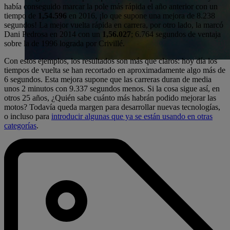
había conseguido marcar la pole más rápida el año anterior con un
tiempo de
1,54.596
en 2016, ¡lo que supone una mejora de 8.238
segundos! La mejor vuelta rápida en carrera, por otro lado, la marcó
Dani Pedrosa en 2014 con un
1,56.027
; 6.764 segundos de ventaja
sobre la de 1996 lograda por Crivillé.
Con estos ejemplos, los resultados son más que claros: hoy día los
tiempos de vuelta se han recortado en aproximadamente algo más de
6 segundos. Esta mejora supone que las carreras duran de media
unos 2 minutos con 9.337 segundos menos. Si la cosa sigue así, en
otros 25 años, ¿Quién sabe cuánto más habrán podido mejorar las
motos? Todavía queda margen para desarrollar nuevas tecnologías,
o incluso para
introducir algunas que ya se están usando en otras
categorías
.