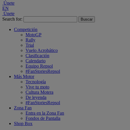
Únete
EN
Únete
Search for:
Competición
MotoGP
Rally
Trial
Vuelo Acrobático
Clasificación
Calendario
Equipo Repsol
#FanStoriesRepsol
Más Motor
Tecnología
Vive tu moto
Cultura Motera
De leyenda
#FanStoriesRepsol
Zona Fan
Entra en la Zona Fan
Fondos de Pantalla
Shop Box