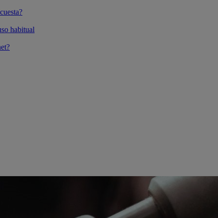
cuesta?
so habitual
et?