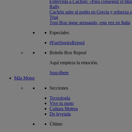
Entrevista a Cachón: «Para conseguir el títul
Rally
Cachón sube al podio en Grecia y refuerza su
Trial
Toni Bou sigue arrasando, esta vez en Italia
Especiales
#FanStoriesRepsol
Boletín
Box Repsol
Aquí empieza la emoción.
Suscríbete
Más Motor
Secciones
Tecnología
Vive tu moto
Cultura Motera
De leyenda
Último