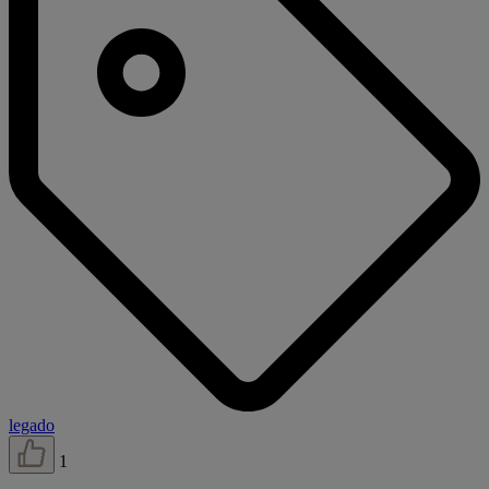
legado
1