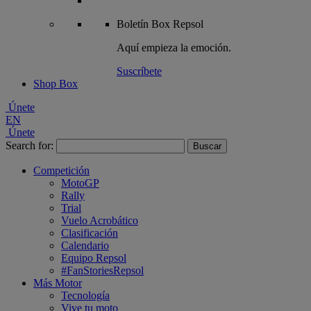
Boletín
Box Repsol
Aquí empieza la emoción.
Suscríbete
Shop Box
Únete
EN
Únete
Search for:
Competición
MotoGP
Rally
Trial
Vuelo Acrobático
Clasificación
Calendario
Equipo Repsol
#FanStoriesRepsol
Más Motor
Tecnología
Vive tu moto