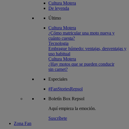
Cultura Motera
De leyenda
Último
Cultura Motera
¿Cómo matricular una moto nueva y
cuánto cuesta?
Tecnologia
Embrague húmedo: ventajas, desventajas y
uso habitual
Cultura Motera
¿Hay motos que se pueden conducir
sin carnet?
Especiales
#FanStoriesRepsol
Boletín
Box Repsol
Aquí empieza la emoción.
Suscríbete
Zona Fan