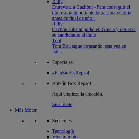
Rally
Entrevista a Cachón: «Para conseguir el
título sería importante lograr una victoria
antes de final de año»
Rally
Cachón sube al podio en Grecia y refuerza
su candidatura al título
Trial
Toni Bou sigue arrasando, esta vez en
Italia
Especiales
#FanStoriesRepsol
Boletín
Box Repsol
Aquí empieza la emoción.
Suscríbete
Más Motor
Secciones
Tecnología
Vive tu moto