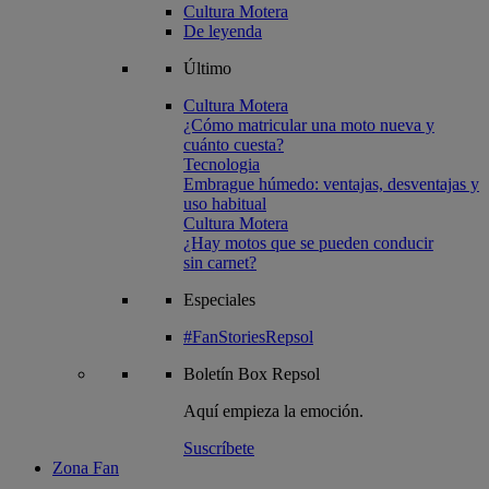
Cultura Motera
De leyenda
Último
Cultura Motera
¿Cómo matricular una moto nueva y
cuánto cuesta?
Tecnologia
Embrague húmedo: ventajas, desventajas y
uso habitual
Cultura Motera
¿Hay motos que se pueden conducir
sin carnet?
Especiales
#FanStoriesRepsol
Boletín
Box Repsol
Aquí empieza la emoción.
Suscríbete
Zona Fan