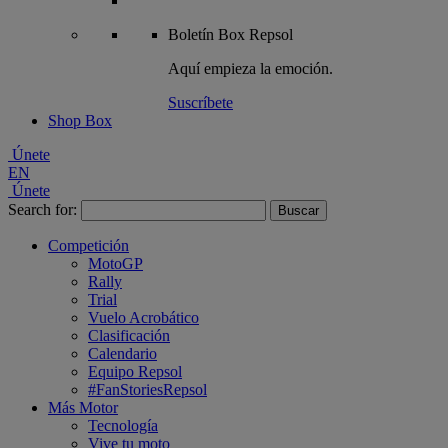
Boletín
Box Repsol
Aquí empieza la emoción.
Suscríbete
Shop Box
Únete
EN
Únete
Search for:
Competición
MotoGP
Rally
Trial
Vuelo Acrobático
Clasificación
Calendario
Equipo Repsol
#FanStoriesRepsol
Más Motor
Tecnología
Vive tu moto