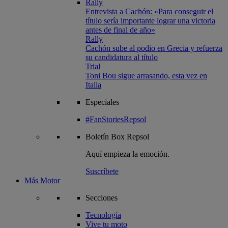
Rally
Entrevista a Cachón: «Para conseguir el
título sería importante lograr una victoria
antes de final de año»
Rally
Cachón sube al podio en Grecia y refuerza
su candidatura al título
Trial
Toni Bou sigue arrasando, esta vez en
Italia
Especiales
#FanStoriesRepsol
Boletín
Box Repsol
Aquí empieza la emoción.
Suscríbete
Más Motor
Secciones
Tecnología
Vive tu moto