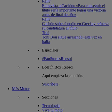
Rally
Entrevista a Cachón: «Para conseguir el
título sería importante lograr una victoria
antes de final de año»
Rally
Cachón sube al podio en Grecia y refuerza
su candidatura al título
Trial
Toni Bou sigue arrasando, esta vez en
Italia
Especiales
#FanStoriesRepsol
Boletín
Box Repsol
Aquí empieza la emoción.
Suscríbete
Más Motor
Secciones
Tecnología
Vive tu moto