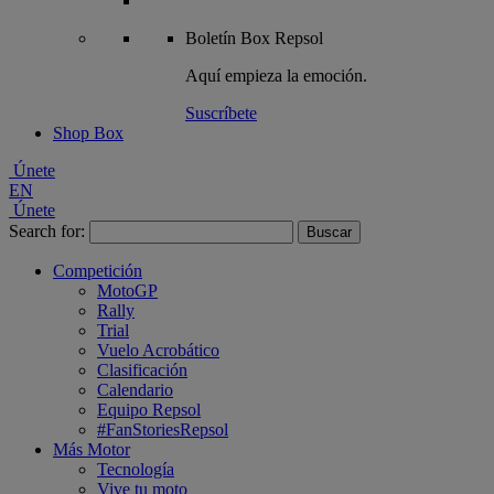
Boletín
Box Repsol
Aquí empieza la emoción.
Suscríbete
Shop Box
Únete
EN
Únete
Search for:
Competición
MotoGP
Rally
Trial
Vuelo Acrobático
Clasificación
Calendario
Equipo Repsol
#FanStoriesRepsol
Más Motor
Tecnología
Vive tu moto