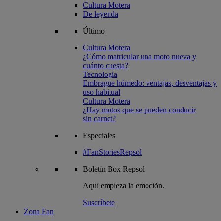
Cultura Motera
De leyenda
Último
Cultura Motera
¿Cómo matricular una moto nueva y
cuánto cuesta?
Tecnologia
Embrague húmedo: ventajas, desventajas y
uso habitual
Cultura Motera
¿Hay motos que se pueden conducir
sin carnet?
Especiales
#FanStoriesRepsol
Boletín
Box Repsol
Aquí empieza la emoción.
Suscríbete
Zona Fan