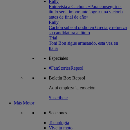
Rally
Entrevista a Cachón: «Para conseguir el
título sería importante lograr una victoria
antes de final de año»
Rally
Cachón sube al podio en Grecia y refuerza
su candidatura al título
Trial
Toni Bou sigue arrasando, esta vez en
Italia
Especiales
#FanStoriesRepsol
Boletín
Box Repsol
Aquí empieza la emoción.
Suscríbete
Más Motor
Secciones
Tecnología
Vive tu moto