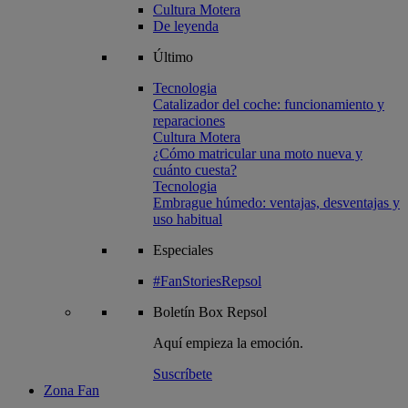
Cultura Motera
De leyenda
Último
Tecnologia
Catalizador del coche: funcionamiento y
reparaciones
Cultura Motera
¿Cómo matricular una moto nueva y
cuánto cuesta?
Tecnologia
Embrague húmedo: ventajas, desventajas y
uso habitual
Especiales
#FanStoriesRepsol
Boletín
Box Repsol
Aquí empieza la emoción.
Suscríbete
Zona Fan