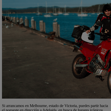
Si arrancamos en Melbourne, estado de Victoria, puedes partir hacia
el noroeste en dirección a Adelaida, en busca de lugares icónicos