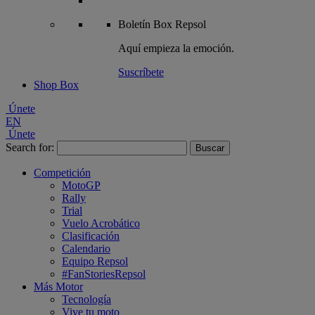
Boletín
Box Repsol
Aquí empieza la emoción.
Suscríbete
Shop Box
Únete
EN
Únete
Search for:
Competición
MotoGP
Rally
Trial
Vuelo Acrobático
Clasificación
Calendario
Equipo Repsol
#FanStoriesRepsol
Más Motor
Tecnología
Vive tu moto