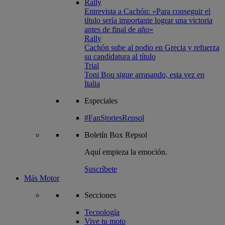
Rally
Entrevista a Cachón: «Para conseguir el
título sería importante lograr una victoria
antes de final de año»
Rally
Cachón sube al podio en Grecia y refuerza
su candidatura al título
Trial
Toni Bou sigue arrasando, esta vez en
Italia
Especiales
#FanStoriesRepsol
Boletín
Box Repsol
Aquí empieza la emoción.
Suscríbete
Más Motor
Secciones
Tecnología
Vive tu moto