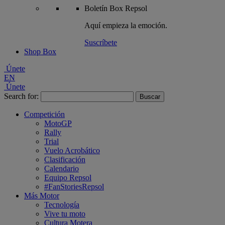
Boletín
Box Repsol
Aquí empieza la emoción.
Suscríbete
Shop Box
Únete
EN
Únete
Search for:
Competición
MotoGP
Rally
Trial
Vuelo Acrobático
Clasificación
Calendario
Equipo Repsol
#FanStoriesRepsol
Más Motor
Tecnología
Vive tu moto
Cultura Motera