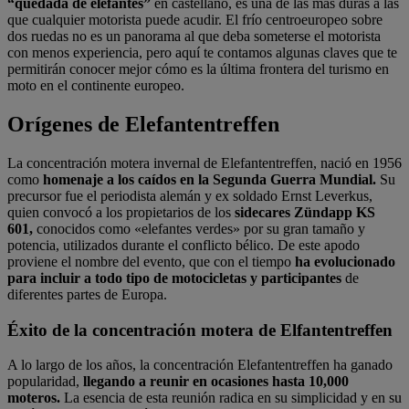
“quedada de elefantes”
en castellano, es una de las más duras a las
que cualquier motorista puede acudir. El frío centroeuropeo sobre
dos ruedas no es un panorama al que deba someterse el motorista
con menos experiencia, pero aquí te contamos algunas claves que te
permitirán conocer mejor cómo es la última frontera del turismo en
moto en el continente europeo.
Orígenes de Elefantentreffen
La concentración motera invernal de Elefantentreffen, nació en 1956
como
homenaje a los caídos en la Segunda Guerra Mundial.
Su
precursor fue el periodista alemán y ex soldado Ernst Leverkus,
quien convocó a los propietarios de los
sidecares Zündapp KS
601,
conocidos como «elefantes verdes» por su gran tamaño y
potencia, utilizados durante el conflicto bélico. De este apodo
proviene el nombre del evento, que con el tiempo
ha evolucionado
para incluir a todo tipo de motocicletas y participantes
de
diferentes partes de Europa.
Éxito de la concentración motera de Elfantentreffen
A lo largo de los años, la concentración Elefantentreffen ha ganado
popularidad,
llegando a reunir en ocasiones hasta 10,000
moteros.
La esencia de esta reunión radica en su simplicidad y en su