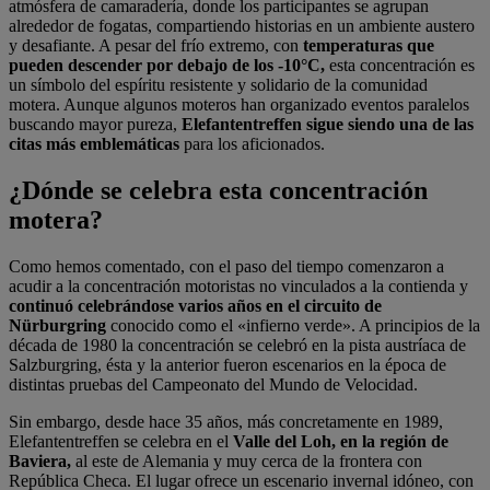
atmósfera de camaradería, donde los participantes se agrupan
alrededor de fogatas, compartiendo historias en un ambiente austero
y desafiante. A pesar del frío extremo, con
temperaturas que
pueden descender por debajo de los -10°C,
esta concentración es
un símbolo del espíritu resistente y solidario de la comunidad
motera. Aunque algunos moteros han organizado eventos paralelos
buscando mayor pureza,
Elefantentreffen sigue siendo una de las
citas más emblemáticas
para los aficionados.
¿Dónde se celebra esta concentración
motera?
Como hemos comentado, con el paso del tiempo comenzaron a
acudir a la concentración motoristas no vinculados a la contienda y
continuó celebrándose varios años en el circuito de
Nürburgring
conocido como el «infierno verde». A principios de la
década de 1980 la concentración se celebró en la pista austríaca de
Salzburgring, ésta y la anterior fueron escenarios en la época de
distintas pruebas del Campeonato del Mundo de Velocidad.
Sin embargo, desde hace 35 años, más concretamente en 1989,
Elefantentreffen se celebra en el
Valle del Loh, en la región de
Baviera,
al este de Alemania y muy cerca de la frontera con
República Checa. El lugar ofrece un escenario invernal idóneo, con