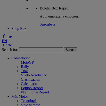
Boletín
Box Repsol
Aquí empieza la emoción.
Suscríbete
Shop Box
Únete
EN
Únete
Search for:
Competición
MotoGP
Rally
Trial
Vuelo Acrobático
Clasificación
Calendario
Equipo Repsol
#FanStoriesRepsol
Más Motor
Tecnología
Vive tu moto