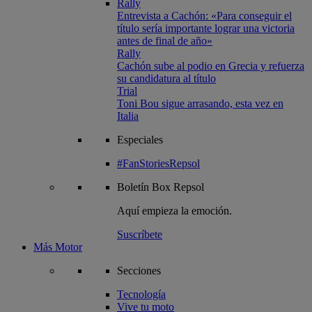
Rally
Entrevista a Cachón: «Para conseguir el
título sería importante lograr una victoria
antes de final de año»
Rally
Cachón sube al podio en Grecia y refuerza
su candidatura al título
Trial
Toni Bou sigue arrasando, esta vez en
Italia
Especiales
#FanStoriesRepsol
Boletín
Box Repsol
Aquí empieza la emoción.
Suscríbete
Más Motor
Secciones
Tecnología
Vive tu moto