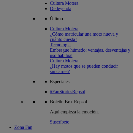
Cultura Motera
De leyenda
Último
Cultura Motera
¿Cómo matricular una moto nueva y
cuánto cuesta?
Tecnologia
Embrague húmedo: ventajas, desventajas y
uso habitual
Cultura Motera
¿Hay motos que se pueden conducir
sin carnet?
Especiales
#FanStoriesRepsol
Boletín
Box Repsol
Aquí empieza la emoción.
Suscríbete
Zona Fan