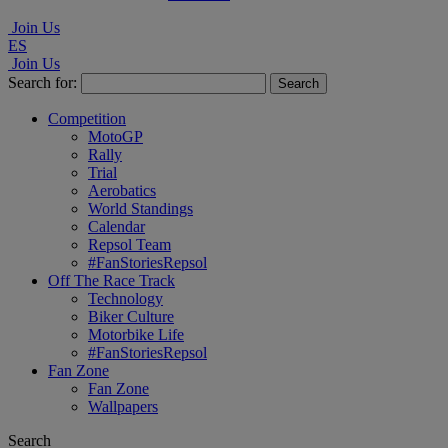
Join Us
ES
Join Us
Search for:
Competition
MotoGP
Rally
Trial
Aerobatics
World Standings
Calendar
Repsol Team
#FanStoriesRepsol
Off The Race Track
Technology
Biker Culture
Motorbike Life
#FanStoriesRepsol
Fan Zone
Fan Zone
Wallpapers
Search