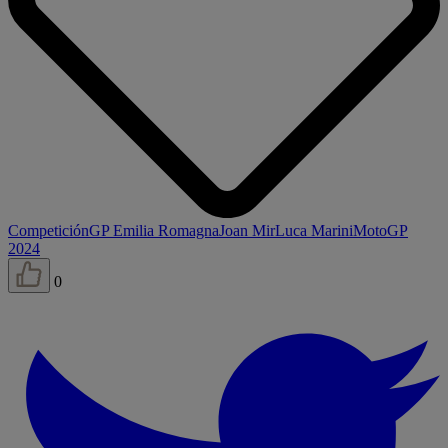
Competición
GP Emilia Romagna
Joan Mir
Luca Marini
MotoGP
2024
0