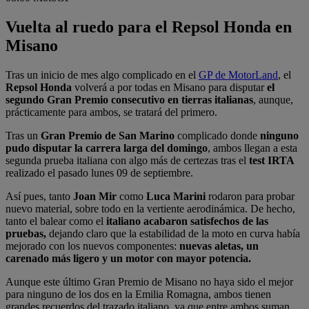
Vuelta al ruedo para el Repsol Honda en
Misano
Tras un inicio de mes algo complicado en el
GP de MotorLand
, el
Repsol Honda
volverá a por todas en Misano para disputar
el
segundo Gran Premio consecutivo en tierras italianas
, aunque,
prácticamente para ambos, se tratará del primero.
Tras un
Gran Premio de San Marino
complicado donde
ninguno
pudo disputar la carrera larga del domingo
, ambos llegan a esta
segunda prueba italiana con algo más de certezas tras el
test IRTA
realizado el pasado lunes 09 de septiembre.
Así pues, tanto
Joan Mir
como
Luca Marini
rodaron para probar
nuevo material, sobre todo en la vertiente aerodinámica. De hecho,
tanto el balear como el
italiano acabaron satisfechos de las
pruebas,
dejando claro que la estabilidad de la moto en curva había
mejorado con los nuevos componentes:
nuevas aletas, un
carenado más ligero y un motor con mayor potencia.
Aunque este último Gran Premio de Misano no haya sido el mejor
para ninguno de los dos en la Emilia Romagna, ambos tienen
grandes recuerdos del trazado italiano, ya que entre ambos suman