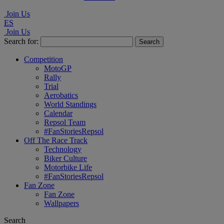
Join Us
ES
Join Us
Search for:
Competition
MotoGP
Rally
Trial
Aerobatics
World Standings
Calendar
Repsol Team
#FanStoriesRepsol
Off The Race Track
Technology
Biker Culture
Motorbike Life
#FanStoriesRepsol
Fan Zone
Fan Zone
Wallpapers
Search