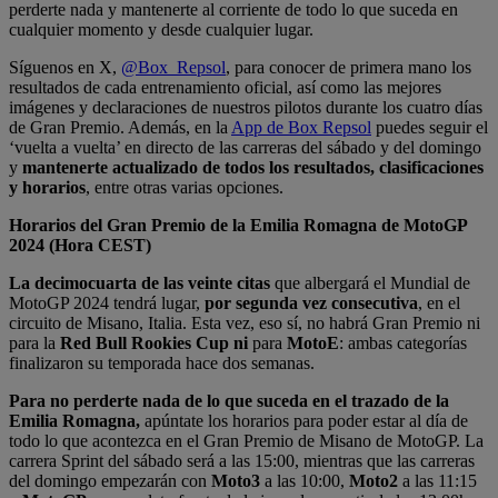
perderte nada y mantenerte al corriente de todo lo que suceda en
cualquier momento y desde cualquier lugar.
Síguenos en X,
@Box_Repsol
, para conocer de primera mano los
resultados de cada entrenamiento oficial, así como las mejores
imágenes y declaraciones de nuestros pilotos durante los cuatro días
de Gran Premio. Además, en la
App de Box Repsol
puedes seguir el
‘vuelta a vuelta’ en directo de las carreras del sábado y del domingo
y
mantenerte actualizado de todos los resultados, clasificaciones
y horarios
, entre otras varias opciones.
Horarios del Gran Premio de la Emilia Romagna de MotoGP
2024 (Hora CEST)
La decimocuarta de las veinte
citas
que albergará el Mundial de
MotoGP 2024 tendrá lugar,
por segunda vez consecutiva
, en el
circuito de Misano, Italia. Esta vez, eso sí, no habrá Gran Premio ni
para la
Red Bull Rookies Cup ni
para
MotoE
: ambas categorías
finalizaron su temporada hace dos semanas.
Para no perderte nada de lo que suceda en el trazado de la
Emilia Romagna,
apúntate los horarios para poder estar al día de
todo lo que acontezca en el Gran Premio de Misano de MotoGP. La
carrera Sprint del sábado será a las 15:00, mientras que las carreras
del domingo empezarán con
Moto3
a las 10:00,
Moto2
a las 11:15