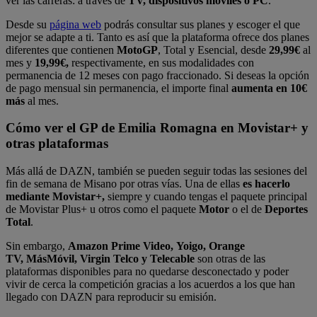
ver las carreras: a través de
TV, dispositivos móviles o PC
.
Desde su
página web
podrás consultar sus planes y escoger el que
mejor se adapte a ti. Tanto es así que la plataforma ofrece dos planes
diferentes que contienen
MotoGP
, Total y Esencial, desde
29,99€
al
mes y
19,99€,
respectivamente, en sus modalidades con
permanencia de 12 meses con pago fraccionado. Si deseas la opción
de pago mensual sin permanencia, el importe final
aumenta en 10€
más
al mes.
Cómo ver el GP de Emilia Romagna en Movistar+ y
otras plataformas
Más allá de DAZN, también se pueden seguir todas las sesiones del
fin de semana de Misano por otras vías. Una de ellas
es hacerlo
mediante Movistar+,
siempre y cuando tengas el paquete principal
de Movistar Plus+ u otros como el paquete
Motor
o el de
Deportes
Total
.
Sin embargo,
Amazon Prime Video, Yoigo, Orange
TV, MásMóvil, Virgin Telco y Telecable
son otras de las
plataformas disponibles para no quedarse desconectado y poder
vivir de cerca la competición gracias a los acuerdos a los que han
llegado con DAZN para reproducir su emisión.