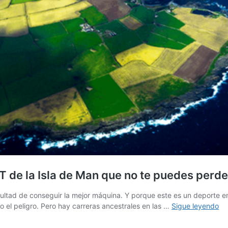
TT de la Isla de Man que no te puedes perde
ificultad de conseguir la mejor máquina. Y porque este es un deporte e
‘Cl
o el peligro. Pero hay carreras ancestrales en las …
Sigue leyendo
to
th