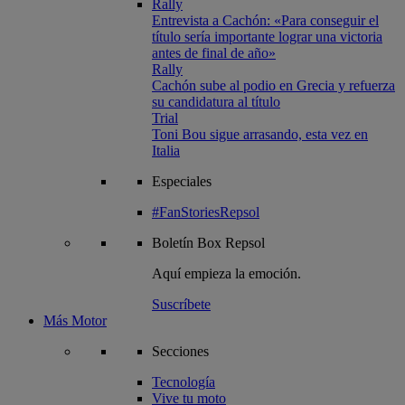
Rally
Entrevista a Cachón: «Para conseguir el
título sería importante lograr una victoria
antes de final de año»
Rally
Cachón sube al podio en Grecia y refuerza
su candidatura al título
Trial
Toni Bou sigue arrasando, esta vez en
Italia
Especiales
#FanStoriesRepsol
Boletín
Box Repsol
Aquí empieza la emoción.
Suscríbete
Más Motor
Secciones
Tecnología
Vive tu moto