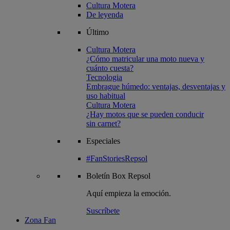
Cultura Motera
De leyenda
Último
Cultura Motera
¿Cómo matricular una moto nueva y
cuánto cuesta?
Tecnologia
Embrague húmedo: ventajas, desventajas y
uso habitual
Cultura Motera
¿Hay motos que se pueden conducir
sin carnet?
Especiales
#FanStoriesRepsol
Boletín
Box Repsol
Aquí empieza la emoción.
Suscríbete
Zona Fan