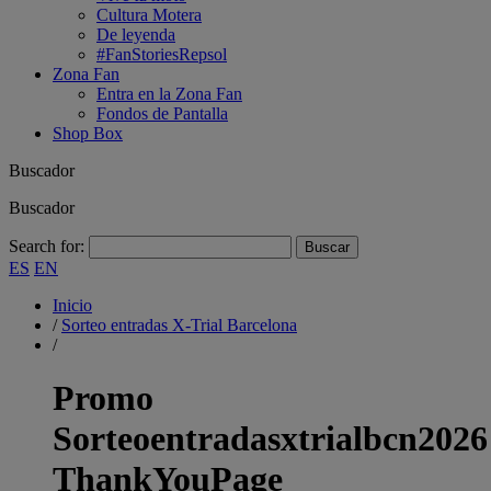
Cultura Motera
De leyenda
#FanStoriesRepsol
Zona Fan
Entra en la Zona Fan
Fondos de Pantalla
Shop Box
Buscador
Buscador
Search for:
ES
EN
Inicio
/
Sorteo entradas X-Trial Barcelona
/
Promo
Sorteoentradasxtrialbcn2026
ThankYouPage