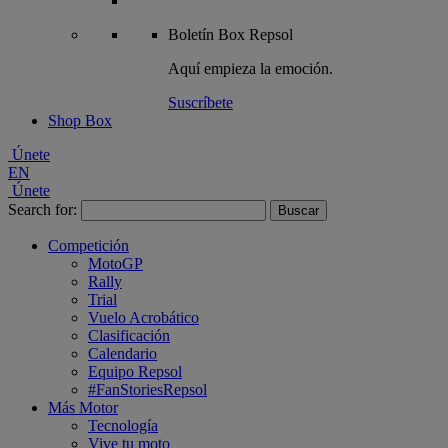
Boletín
Box Repsol
Aquí empieza la emoción.
Suscríbete
Shop Box
Únete
EN
Únete
Search for:
Competición
MotoGP
Rally
Trial
Vuelo Acrobático
Clasificación
Calendario
Equipo Repsol
#FanStoriesRepsol
Más Motor
Tecnología
Vive tu moto