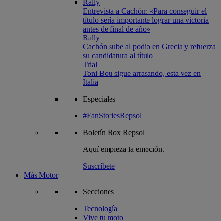
Rally
Entrevista a Cachón: «Para conseguir el
título sería importante lograr una victoria
antes de final de año»
Rally
Cachón sube al podio en Grecia y refuerza
su candidatura al título
Trial
Toni Bou sigue arrasando, esta vez en
Italia
Especiales
#FanStoriesRepsol
Boletín
Box Repsol
Aquí empieza la emoción.
Suscríbete
Más Motor
Secciones
Tecnología
Vive tu moto