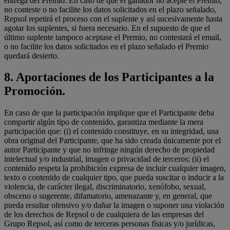
entrega del Premio. En caso de que el ganador no acepte el Premio,
no conteste o no facilite los datos solicitados en el plazo señalado,
Repsol repetirá el proceso con el suplente y así sucesivamente hasta
agotar los suplentes, si fuera necesario. En el supuesto de que el
último suplente tampoco aceptase el Premio, no contestará el email,
o no facilite los datos solicitados en el plazo señalado el Premio
quedará desierto.
8.
Aportaciones de los Participantes a la
Promoción.
En caso de que la participación implique que el Participante deba
compartir algún tipo de contenido, garantiza mediante la mera
participación que: (i) el contenido constituye, en su integridad, una
obra original del Participante, que ha sido creada únicamente por el
autor Participante y que no infringe ningún derecho de propiedad
intelectual y/o industrial, imagen o privacidad de terceros; (ii) el
contenido respeta la prohibición expresa de incluir cualquier imagen,
texto o contenido de cualquier tipo, que pueda suscitar o inducir a la
violencia, de carácter ilegal, discriminatorio, xenófobo, sexual,
obsceno o sugerente, difamatorio, amenazante y, en general, que
pueda resultar ofensivo y/o dañar la imagen o suponer una violación
de los derechos de Repsol o de cualquiera de las empresas del
Grupo Repsol, así como de terceras personas físicas y/o jurídicas,