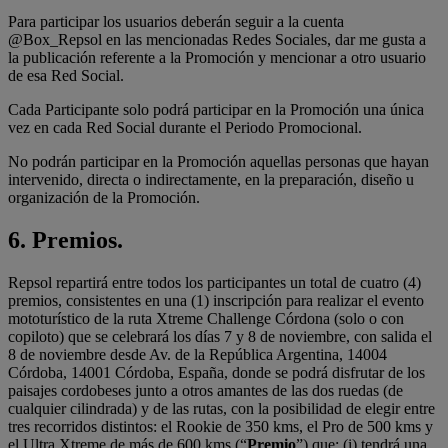
Para participar los usuarios deberán seguir a la cuenta
@Box_Repsol en las mencionadas Redes Sociales, dar me gusta a
la publicación referente a la Promoción y mencionar a otro usuario
de esa Red Social.
Cada Participante solo podrá participar en la Promoción una única
vez en cada Red Social durante el Periodo Promocional.
No podrán participar en la Promoción aquellas personas que hayan
intervenido, directa o indirectamente, en la preparación, diseño u
organización de la Promoción.
6. Premios.
Repsol repartirá entre todos los participantes un total de cuatro (4)
premios, consistentes en una (1) inscripción para realizar el evento
mototurístico de la ruta Xtreme Challenge Córdona (solo o con
copiloto) que se celebrará los días 7 y 8 de noviembre, con salida el
8 de noviembre desde Av. de la República Argentina, 14004
Córdoba, 14001 Córdoba, España, donde se podrá disfrutar de los
paisajes cordobeses junto a otros amantes de las dos ruedas (de
cualquier cilindrada) y de las rutas, con la posibilidad de elegir entre
tres recorridos distintos: el Rookie de 350 kms, el Pro de 500 kms y
el Ultra Xtreme de más de 600 kms (“
Premio
”) que: (i) tendrá una