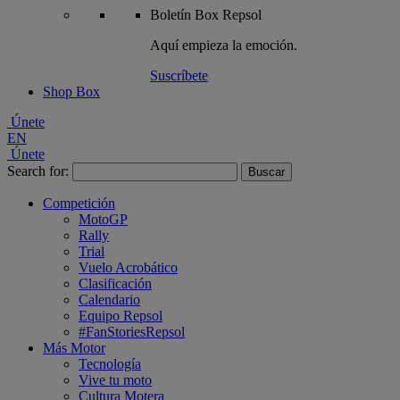
Boletín
Box Repsol
Aquí empieza la emoción.
Suscríbete
Shop Box
Únete
EN
Únete
Search for:
Competición
MotoGP
Rally
Trial
Vuelo Acrobático
Clasificación
Calendario
Equipo Repsol
#FanStoriesRepsol
Más Motor
Tecnología
Vive tu moto
Cultura Motera