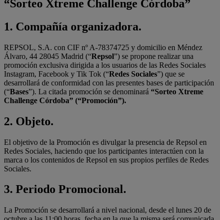
“Sorteo Xtreme Challenge Córdoba”
1.
Compañía organizadora.
REPSOL, S.A. con CIF nº A-78374725 y domicilio en Méndez
Álvaro, 44 28045 Madrid (“
Repsol
”) se propone realizar una
promoción exclusiva dirigida a los usuarios de las Redes Sociales
Instagram, Facebook y Tik Tok (“
Redes Sociales
”) que se
desarrollará de conformidad con las presentes bases de participación
(“
Bases
”). La citada promoción se denominará
“Sorteo Xtreme
Challenge Córdoba” (“Promoción”).
2.
Objeto.
El objetivo de la Promoción es divulgar la presencia de Repsol en
Redes Sociales, haciendo que los participantes interactúen con la
marca o los contenidos de Repsol en sus propios perfiles de Redes
Sociales.
3.
Periodo Promocional.
La Promoción se desarrollará a nivel nacional, desde el lunes 20 de
octubre a las 11:00 horas, fecha en la que la misma será comunicada