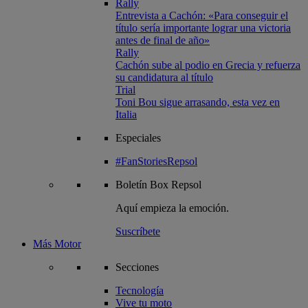
Rally
Entrevista a Cachón: «Para conseguir el
título sería importante lograr una victoria
antes de final de año»
Rally
Cachón sube al podio en Grecia y refuerza
su candidatura al título
Trial
Toni Bou sigue arrasando, esta vez en
Italia
Especiales
#FanStoriesRepsol
Boletín
Box Repsol
Aquí empieza la emoción.
Suscríbete
Más Motor
Secciones
Tecnología
Vive tu moto