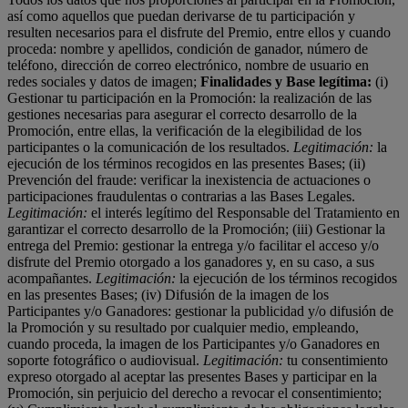
así como aquellos que puedan derivarse de tu participación y
resulten necesarios para el disfrute del Premio, entre ellos y cuando
proceda: nombre y apellidos, condición de ganador, número de
teléfono, dirección de correo electrónico, nombre de usuario en
redes sociales y datos de imagen;
Finalidades y Base legítima:
(i)
Gestionar tu participación en la Promoción: la realización de las
gestiones necesarias para asegurar el correcto desarrollo de la
Promoción, entre ellas, la verificación de la elegibilidad de los
participantes o la comunicación de los resultados.
Legitimación:
la
ejecución de los términos recogidos en las presentes Bases; (ii)
Prevención del fraude: verificar la inexistencia de actuaciones o
participaciones fraudulentas o contrarias a las Bases Legales.
Legitimación:
el interés legítimo del Responsable del Tratamiento en
garantizar el correcto desarrollo de la Promoción; (iii) Gestionar la
entrega del Premio: gestionar la entrega y/o facilitar el acceso y/o
disfrute del Premio otorgado a los ganadores y, en su caso, a sus
acompañantes.
Legitimación:
la ejecución de los términos recogidos
en las presentes Bases; (iv) Difusión de la imagen de los
Participantes y/o Ganadores: gestionar la publicidad y/o difusión de
la Promoción y su resultado por cualquier medio, empleando,
cuando proceda, la imagen de los Participantes y/o Ganadores en
soporte fotográfico o audiovisual.
Legitimación:
tu consentimiento
expreso otorgado al aceptar las presentes Bases y participar en la
Promoción, sin perjuicio del derecho a revocar el consentimiento;