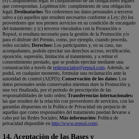
(v) Cumplimiento legal: el cumplimiento de las obligaciones legales
que correspondan.
Legitimación:
cumplimiento de una obligación
legal;
Destinatarios:
No cederemos tus datos personales a terceros
salvo a (a) aquellos que resulten necesarios conforme a Ley; (b) los
proveedores que nos presten servicios en su condición de encargado
del tratamiento; y (c) terceros vinculados con la Promoción o
Repsol, si resultara necesario para la gestión de la Promoción y/o
para el disfrute del Premio, como, por ejemplo, cuando proceda,
redes sociales;
Derechos:
Los participantes y, en su caso, sus
acompañantes, podrán ejercitar sus derechos acceso, rectificación,
oposición, supresión, limitación al tratamiento, y a retirar el
consentimiento prestado, que se podrán ejercitar mediante una
comunicación a través de
redessociales@repsol.com
. Además, se
podrá, en cualquier momento, formular una reclamación ante la
autoridad de control (AEPD);
Conservación de los datos:
Los
datos personales serán conservados mientras dure la Promoción y,
una vez finalizada, por el periodo de prescripción de las
responsabilidades de todo orden;
Transferencias internacionales:
las que resulten de la relación con proveedores de servicios, con las
garantías dispuestas en la Política de Privacidad sin perjuicio de
aquellas que como responsables del tratamiento puedan llevarse a
cabo por las Redes Sociales;
Más información:
Política de
privacidad disponible en
http://www.repsol.com/
.
14. Aceptación de las Bases y