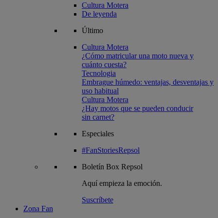
Cultura Motera
De leyenda
Último
Cultura Motera
¿Cómo matricular una moto nueva y
cuánto cuesta?
Tecnologia
Embrague húmedo: ventajas, desventajas y
uso habitual
Cultura Motera
¿Hay motos que se pueden conducir
sin carnet?
Especiales
#FanStoriesRepsol
Boletín
Box Repsol
Aquí empieza la emoción.
Suscríbete
Zona Fan