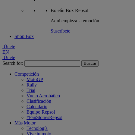
Boletín
Box Repsol
Aquí empieza la emoción.
Suscríbete
Shop Box
Únete
EN
Únete
Search for:
Competición
MotoGP
Rally
Trial
Vuelo Acrobático
Clasificación
Calendario
Equipo Repsol
#FanStoriesRepsol
Más Motor
Tecnología
Vive tu moto